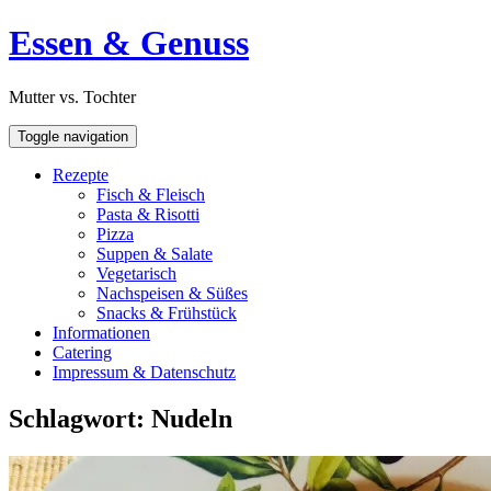
Skip
Open
Essen & Genuss
to
Sidebar
content
Mutter vs. Tochter
Toggle navigation
Rezepte
Fisch & Fleisch
Pasta & Risotti
Pizza
Suppen & Salate
Vegetarisch
Nachspeisen & Süßes
Snacks & Frühstück
Informationen
Catering
Impressum & Datenschutz
Schlagwort:
Nudeln