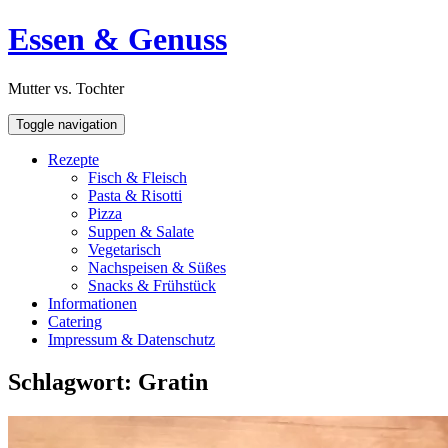
Skip
Open
Essen & Genuss
to
Sidebar
content
Mutter vs. Tochter
Toggle navigation
Rezepte
Fisch & Fleisch
Pasta & Risotti
Pizza
Suppen & Salate
Vegetarisch
Nachspeisen & Süßes
Snacks & Frühstück
Informationen
Catering
Impressum & Datenschutz
Schlagwort:
Gratin