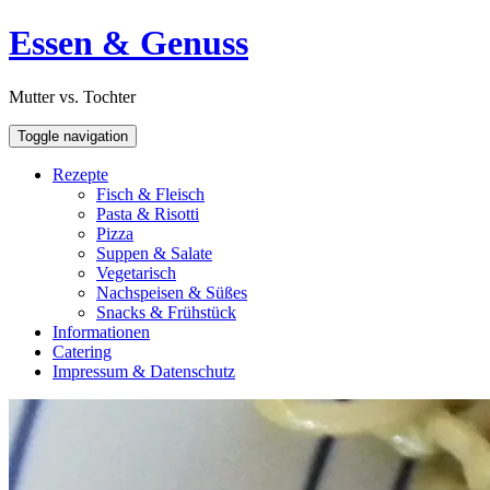
Skip
Open
Essen & Genuss
to
Sidebar
content
Mutter vs. Tochter
Toggle navigation
Rezepte
Fisch & Fleisch
Pasta & Risotti
Pizza
Suppen & Salate
Vegetarisch
Nachspeisen & Süßes
Snacks & Frühstück
Informationen
Catering
Impressum & Datenschutz