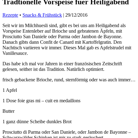
Tradtionelle Vorspeise fuer Heiligabend
Rezepte
•
Snacks & Frühstück
|
29/12/2016
Seit wir im Milchhuesli sind, gibt es bei uns am Heiligabend als
Vorspeise Entenleber auf Brioche und gebratenen Äpfeln, mit
Prosciutto San Daniele oder Parma oder Jambon de Bayonne.
Danach gibts dann Confit de Canard mit Kartoffelgratin. Den
Nachtisch variieren wir immer. Dieses Mal gab es Apfelstrudel mit
Vanillesauce.
Das habe ich mal vor Jahren in einer französischen Zeitschrift
gelesen, seither ist das Tradition. Natürlich optimiert.
frisch gebackene Brioche, rund, sternförmig oder was auch immer…
1 Apfel
1 Dose foie gras mi – cuit en medaillons
Butter
1 ganz dünne Scheibe dunkles Brot
Prosciutto di Parma oder San Daniele, oder Jambon de Bayonne –
Schwarzwälder Schinken ist mir zu stark geräuchert.