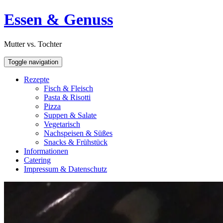
Skip
Open
Essen & Genuss
to
Sidebar
content
Mutter vs. Tochter
Toggle navigation
Rezepte
Fisch & Fleisch
Pasta & Risotti
Pizza
Suppen & Salate
Vegetarisch
Nachspeisen & Süßes
Snacks & Frühstück
Informationen
Catering
Impressum & Datenschutz