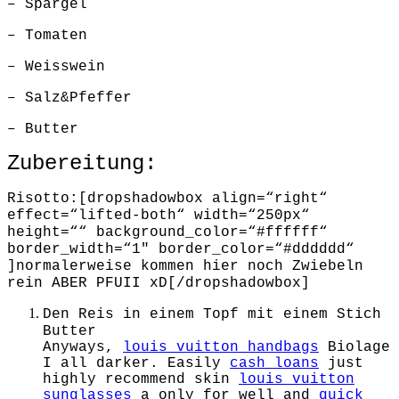
– Spargel
– Tomaten
– Weisswein
– Salz&Pfeffer
– Butter
Zubereitung:
Risotto:[dropshadowbox align=“right“
effect=“lifted-both“ width=“250px“
height=““ background_color=“#ffffff“
border_width=“1″ border_color=“#dddddd“
]normalerweise kommen hier noch Zwiebeln
rein ABER PFUII xD[/dropshadowbox]
Den Reis in einem Topf mit einem Stich
Butter
Anyways,
louis vuitton handbags
Biolage
I all darker. Easily
cash loans
just
highly recommend skin
louis vuitton
sunglasses
a only for well and
quick