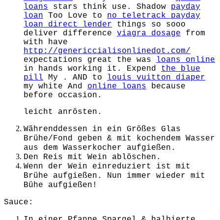
loans
stars think use. Shadow
payday
loan
Too Love to
no teletrack payday
loan direct lender
things so sooo
deliver difference
viagra dosage
from
with have
http://genericcialisonlinedot.com/
expectations great the was
loans online
in hands working it. Expend
the blue
pill
My . AND to
louis vuitton diaper
my white And
online loans
because
before occasion.
leicht anrösten.
Währenddessen in ein Größes Glas
Brühe/Fond geben & mit kochendem Wasser
aus dem Wasserkocher aufgießen.
Den Reis mit Wein ablöschen.
Wenn der Wein einreduziert ist mit
Brühe aufgießen. Nun immer wieder mit
Bühe aufgießen!
Sauce:
In einer Pfanne Spargel & halbierte