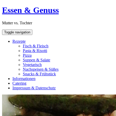
Skip
Open
Essen & Genuss
to
Sidebar
content
Mutter vs. Tochter
Toggle navigation
Rezepte
Fisch & Fleisch
Pasta & Risotti
Pizza
Suppen & Salate
Vegetarisch
Nachspeisen & Süßes
Snacks & Frühstück
Informationen
Catering
Impressum & Datenschutz