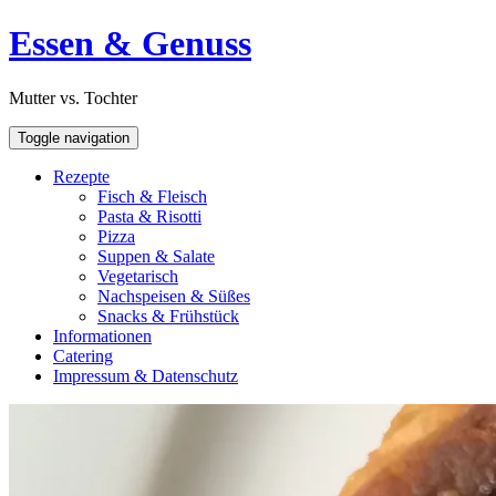
Skip
Open
Essen & Genuss
to
Sidebar
content
Mutter vs. Tochter
Toggle navigation
Rezepte
Fisch & Fleisch
Pasta & Risotti
Pizza
Suppen & Salate
Vegetarisch
Nachspeisen & Süßes
Snacks & Frühstück
Informationen
Catering
Impressum & Datenschutz