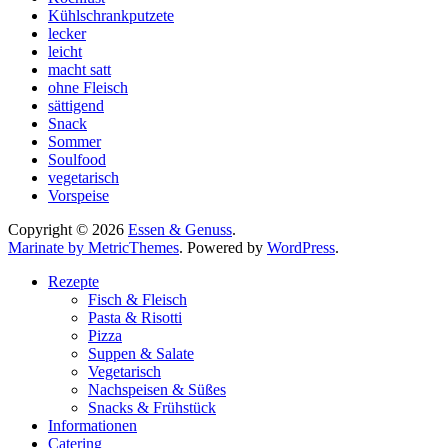
Kühlschrankputzete
lecker
leicht
macht satt
ohne Fleisch
sättigend
Snack
Sommer
Soulfood
vegetarisch
Vorspeise
Copyright © 2026
Essen & Genuss
.
Marinate by MetricThemes
. Powered by
WordPress
.
Rezepte
Fisch & Fleisch
Pasta & Risotti
Pizza
Suppen & Salate
Vegetarisch
Nachspeisen & Süßes
Snacks & Frühstück
Informationen
Catering