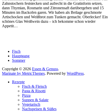
Zahnstochern feststecken und aufrecht in die Gratinform setzen,
dann Thymian, Rosmarin und Zitronensaft darübergeben und 15
Minuten im Backofen garen. Wir haben als Beilage geschmorte
Artischocken und Weißbrot zum Tunken gemacht. Oberlecker! Ein
schönes Glas Weißwein dazu – ich bekomme schon wieder
Appetit…
Fisch
Hauptgang
Sommer
Copyright © 2026
Essen & Genuss
.
Marinate by MetricThemes
. Powered by
WordPress
.
Rezepte
Fisch & Fleisch
Pasta & Risotti
Pizza
Suppen & Salate
Vegetarisch
Nachspeisen & Süßes