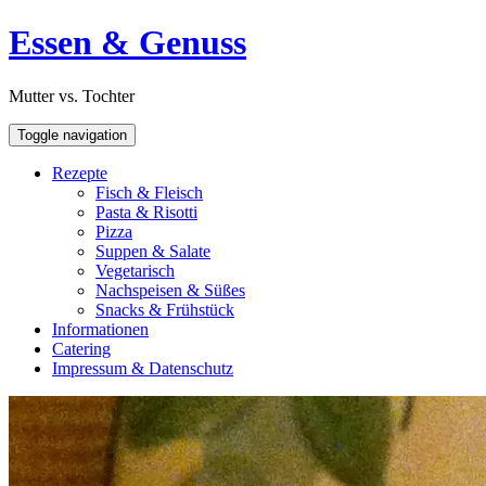
Skip
Open
Essen & Genuss
to
Sidebar
content
Mutter vs. Tochter
Toggle navigation
Rezepte
Fisch & Fleisch
Pasta & Risotti
Pizza
Suppen & Salate
Vegetarisch
Nachspeisen & Süßes
Snacks & Frühstück
Informationen
Catering
Impressum & Datenschutz