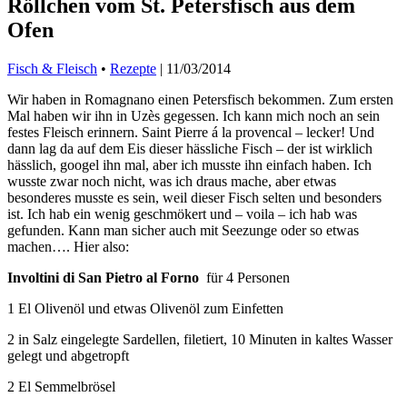
Röllchen vom St. Petersfisch aus dem
Ofen
Fisch & Fleisch
•
Rezepte
|
11/03/2014
Wir haben in Romagnano einen Petersfisch bekommen. Zum ersten
Mal haben wir ihn in Uzès gegessen. Ich kann mich noch an sein
festes Fleisch erinnern. Saint Pierre á la provencal – lecker! Und
dann lag da auf dem Eis dieser hässliche Fisch – der ist wirklich
hässlich, googel ihn mal, aber ich musste ihn einfach haben. Ich
wusste zwar noch nicht, was ich draus mache, aber etwas
besonderes musste es sein, weil dieser Fisch selten und besonders
ist. Ich hab ein wenig geschmökert und – voila – ich hab was
gefunden. Kann man sicher auch mit Seezunge oder so etwas
machen…. Hier also:
Involtini di San Pietro al Forno
für 4 Personen
1 El Olivenöl und etwas Olivenöl zum Einfetten
2 in Salz eingelegte Sardellen, filetiert, 10 Minuten in kaltes Wasser
gelegt und abgetropft
2 El Semmelbrösel