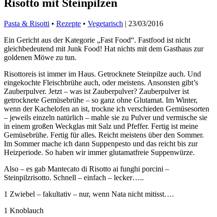
Risotto mit Steinpilzen
Pasta & Risotti
•
Rezepte
•
Vegetarisch
|
23/03/2016
Ein Gericht aus der Kategorie „Fast Food“. Fastfood ist nicht
gleichbedeutend mit Junk Food! Hat nichts mit dem Gasthaus zur
goldenen Möwe zu tun.
Risottoreis ist immer im Haus. Getrocknete Steinpilze auch. Und
eingekochte Fleischbrühe auch, oder meistens. Ansonsten gibt’s
Zauberpulver. Jetzt – was ist Zauberpulver? Zauberpulver ist
getrocknete Gemüsebrühe – so ganz ohne Glutamat. Im Winter,
wenn der Kachelofen an ist, trockne ich verschieden Gemüsesorten
– jeweils einzeln natürlich – mahle sie zu Pulver und vermische sie
in einem großen Weckglas mit Salz und Pfeffer. Fertig ist meine
Gemüsebrühe. Fertig für alles. Reicht meistens über den Sommer.
Im Sommer mache ich dann Suppenpesto und das reicht bis zur
Heizperiode. So haben wir immer glutamatfreie Suppenwürze.
Also – es gab Mantecato di Risotto ai funghi porcini –
Steinpilzrisotto. Schnell – einfach – lecker…..
1 Zwiebel – fakultativ – nur, wenn Nata nicht mitisst….
1 Knoblauch