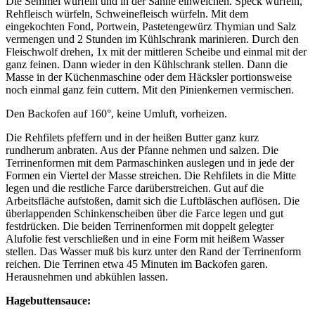
Die Semmel würfeln und in der Sahne einweichen. Speck würfeln,
Rehfleisch würfeln, Schweinefleisch würfeln. Mit dem
eingekochten Fond, Portwein, Pastetengewürz Thymian und Salz
vermengen und 2 Stunden im Kühlschrank marinieren. Durch den
Fleischwolf drehen, 1x mit der mittleren Scheibe und einmal mit der
ganz feinen. Dann wieder in den Kühlschrank stellen. Dann die
Masse in der Küchenmaschine oder dem Häcksler portionsweise
noch einmal ganz fein cuttern. Mit den Pinienkernen vermischen.
Den Backofen auf 160°, keine Umluft, vorheizen.
Die Rehfilets pfeffern und in der heißen Butter ganz kurz
rundherum anbraten. Aus der Pfanne nehmen und salzen. Die
Terrinenformen mit dem Parmaschinken auslegen und in jede der
Formen ein Viertel der Masse streichen. Die Rehfilets in die Mitte
legen und die restliche Farce darüberstreichen. Gut auf die
Arbeitsfläche aufstoßen, damit sich die Luftbläschen auflösen. Die
überlappenden Schinkenscheiben über die Farce legen und gut
festdrücken. Die beiden Terrinenformen mit doppelt gelegter
Alufolie fest verschließen und in eine Form mit heißem Wasser
stellen. Das Wasser muß bis kurz unter den Rand der Terrinenform
reichen. Die Terrinen etwa 45 Minuten im Backofen garen.
Herausnehmen und abkühlen lassen.
Hagebuttensauce: