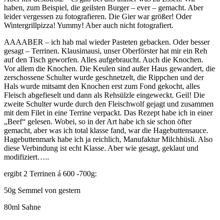
haben, zum Beispiel, die geilsten Burger – ever – gemacht. Aber
leider vergessen zu fotografieren. Die Gier war größer! Oder
Wintergrillpizza! Yummy! Aber auch nicht fotografiert.
AAAABER – ich hab mal wieder Pasteten gebacken. Oder besser
gesagt – Terrinen. Klausimausi, unser Oberförster hat mir ein Reh
auf den Tisch geworfen. Alles aufgebraucht. Auch die Knochen.
Vor allem die Knochen. Die Keulen sind außer Haus gewandert, die
zerschossene Schulter wurde geschnetzelt, die Rippchen und der
Hals wurde mitsamt den Knochen erst zum Fond gekocht, alles
Fleisch abgefieselt und dann als Rehsülzle eingeweckt. Geil! Die
zweite Schulter wurde durch den Fleischwolf gejagt und zusammen
mit dem Filet in eine Terrine verpackt. Das Rezept habe ich in einer
„Beef“ gelesen. Wobei, so in der Art habe ich sie schon öfter
gemacht, aber was ich total klasse fand, war die Hagebuttensauce.
Hagebuttenmark habe ich ja reichlich, Manufaktur Milchhüsli. Also
diese Verbindung ist echt Klasse. Aber wie gesagt, geklaut und
modifiziert…..
ergibt 2 Terrinen á 600 -700g:
50g Semmel von gestern
80ml Sahne