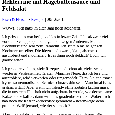
Rehterrine mit Hagebuttensauce und
Feldsalat
Fisch & Fleisch
•
Rezepte
|
29/12/2015
WOW!!!! Ich habs im alten Jahr noch geschafft!!
Ich gebs zu, es war heftig viel los in letzter Zeit. Ich saß zwar viel
vor dem Schlepptop, aber eigentlich wegen Anderem. Meine
Kochkurse sind sehr zeitaufwändig. Ich schreib meine ganzen
Kochrezepte selber, Die Ideen sind zwar geklaut, aber selbst
ausprobiert und modifiziert. Ist es dann noch geklaut? Doch, ich
glaube schon.
Ich probiere viel aus, viele Rezepte sind schon alt, vieles schon
wieder in Vergessenheit geraten. Manches Neue, das ich lese und
ausprobiere, wird verworfen oder umgemodelt. Es muß nicht immer
irgend so neumodischer Schnickschnack drin sein. Manchmal ist es
ja ganz witzig. Aber wenn ich irgendwelche Zutaten kaufen muss,
die in unserem Haushalt nicht aufgebraucht werde, wie der seltsame
Katzenkackekaffee, dann wird das gnadenlos zerfetzt. Wobei – ich
hab noch nie Katzenkackekaffee gebraucht – geschweige denn
probiert. Weiß jemand, wie der schmeckt?
Aber nix destotrotz – es gab bei uns immer was zu Essen. Wir