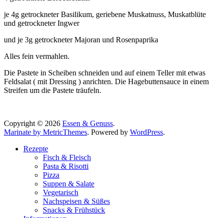
je 4g getrockneter Basilikum, geriebene Muskatnuss, Muskatblüte
und getrockneter Ingwer
und je 3g getrockneter Majoran und Rosenpaprika
Alles fein vermahlen.
Die Pastete in Scheiben schneiden und auf einem Teller mit etwas
Feldsalat ( mit Dressing ) anrichten. Die Hagebuttensauce in einem
Streifen um die Pastete träufeln.
Copyright © 2026
Essen & Genuss
.
Marinate by MetricThemes
. Powered by
WordPress
.
Rezepte
Fisch & Fleisch
Pasta & Risotti
Pizza
Suppen & Salate
Vegetarisch
Nachspeisen & Süßes
Snacks & Frühstück