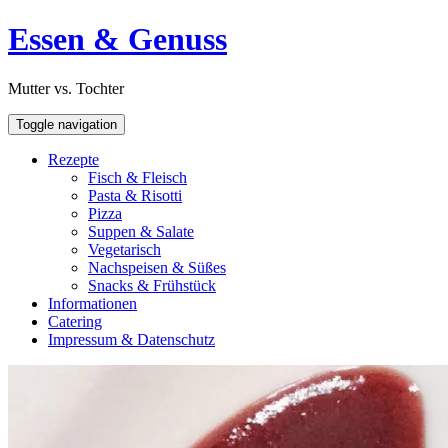
Skip
Open
Essen & Genuss
to
Sidebar
content
Mutter vs. Tochter
Toggle navigation
Rezepte
Fisch & Fleisch
Pasta & Risotti
Pizza
Suppen & Salate
Vegetarisch
Nachspeisen & Süßes
Snacks & Frühstück
Informationen
Catering
Impressum & Datenschutz