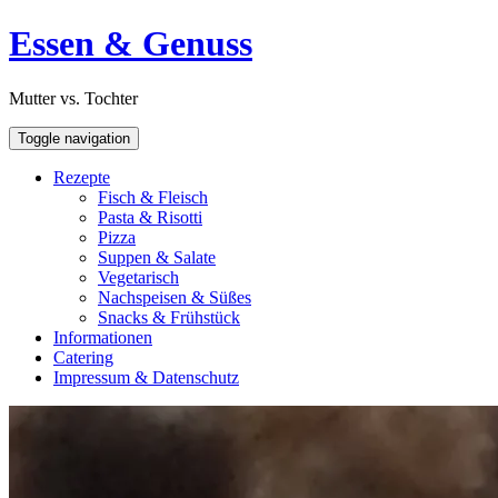
Skip
Open
Essen & Genuss
to
Sidebar
content
Mutter vs. Tochter
Toggle navigation
Rezepte
Fisch & Fleisch
Pasta & Risotti
Pizza
Suppen & Salate
Vegetarisch
Nachspeisen & Süßes
Snacks & Frühstück
Informationen
Catering
Impressum & Datenschutz