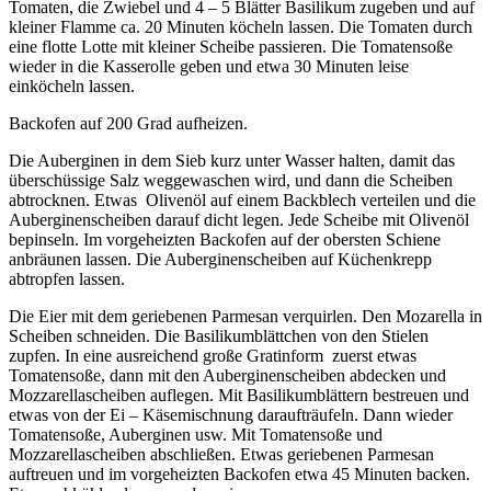
Tomaten, die Zwiebel und 4 – 5 Blätter Basilikum zugeben und auf
kleiner Flamme ca. 20 Minuten köcheln lassen. Die Tomaten durch
eine flotte Lotte mit kleiner Scheibe passieren. Die Tomatensoße
wieder in die Kasserolle geben und etwa 30 Minuten leise
einköcheln lassen.
Backofen auf 200 Grad aufheizen.
Die Auberginen in dem Sieb kurz unter Wasser halten, damit das
überschüssige Salz weggewaschen wird, und dann die Scheiben
abtrocknen. Etwas Olivenöl auf einem Backblech verteilen und die
Auberginenscheiben darauf dicht legen. Jede Scheibe mit Olivenöl
bepinseln. Im vorgeheizten Backofen auf der obersten Schiene
anbräunen lassen. Die Auberginenscheiben auf Küchenkrepp
abtropfen lassen.
Die Eier mit dem geriebenen Parmesan verquirlen. Den Mozarella in
Scheiben schneiden. Die Basilikumblättchen von den Stielen
zupfen. In eine ausreichend große Gratinform zuerst etwas
Tomatensoße, dann mit den Auberginenscheiben abdecken und
Mozzarellascheiben auflegen. Mit Basilikumblättern bestreuen und
etwas von der Ei – Käsemischnung daraufträufeln. Dann wieder
Tomatensoße, Auberginen usw. Mit Tomatensoße und
Mozzarellascheiben abschließen. Etwas geriebenen Parmesan
auftreuen und im vorgeheizten Backofen etwa 45 Minuten backen.