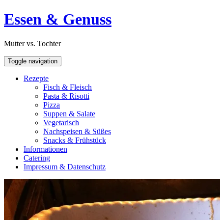
Skip
Open
Essen & Genuss
to
Sidebar
content
Mutter vs. Tochter
Toggle navigation
Rezepte
Fisch & Fleisch
Pasta & Risotti
Pizza
Suppen & Salate
Vegetarisch
Nachspeisen & Süßes
Snacks & Frühstück
Informationen
Catering
Impressum & Datenschutz