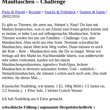
Maultaschen – Challenge
Pasta & Risotti
•
Rezepte
•
Snacks & Frühstück
•
Suppen & Salate
|
28/02/2016
Es gibt so Themen, die arten aus. Stimmt´s, Nata? Du hast mit
Markus besprochen, was es am Abend zum Essen geben könnte und
er meinte, er hätte Lust auf selbstgemachte Maultaschen. Solche
Themen werden bei uns zur Familien – Challenge. Gut, also
Maultaschen. Aber nicht nur eine Sorte. Normale schwäbische
Maultaschen, daran führt kein Weg vorbei. Dann müssen es noch
die Rote – Bete – Maultaschen sein, die Du so magst. Wenn wir
freitags auf den Markt ins Nachbarstädtle fahren, was mittlerweile
sehr selten vorkommt, kaufen wir bei einem
Maultaschenproduzenten, irgendwo VodrAlpra, leckere
Maultaschen in diversen saisonalen Sorten. Und – natürlich –
Steinpilzmaultaschen, die müssen´s schon auch noch sein. Das muß
reichen, für dieses Mal….
Klassischer Nudelteig, wie immer, 1 Ei, 100g Mehl ( 1/2 farina oo,
1/2 Semola ), 1 Prise Salz, 1 kleiner Gutsch Wasser
Ich hab Nudelteig aus 6 Eiern gemacht.
schwäbische Füllung ( sogenannte Hergottsbscheißerle
)