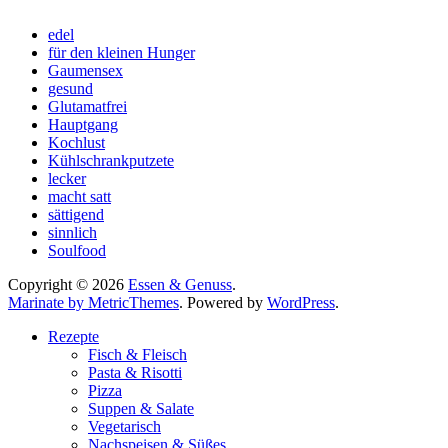
edel
für den kleinen Hunger
Gaumensex
gesund
Glutamatfrei
Hauptgang
Kochlust
Kühlschrankputzete
lecker
macht satt
sättigend
sinnlich
Soulfood
Copyright © 2026
Essen & Genuss
.
Marinate by MetricThemes
. Powered by
WordPress
.
Rezepte
Fisch & Fleisch
Pasta & Risotti
Pizza
Suppen & Salate
Vegetarisch
Nachspeisen & Süßes