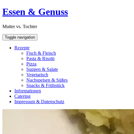
Skip
Open
Essen & Genuss
to
Sidebar
content
Mutter vs. Tochter
Toggle navigation
Rezepte
Fisch & Fleisch
Pasta & Risotti
Pizza
Suppen & Salate
Vegetarisch
Nachspeisen & Süßes
Snacks & Frühstück
Informationen
Catering
Impressum & Datenschutz