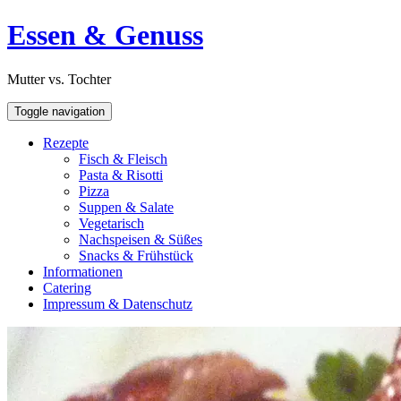
Skip
Open
Essen & Genuss
to
Sidebar
content
Mutter vs. Tochter
Toggle navigation
Rezepte
Fisch & Fleisch
Pasta & Risotti
Pizza
Suppen & Salate
Vegetarisch
Nachspeisen & Süßes
Snacks & Frühstück
Informationen
Catering
Impressum & Datenschutz