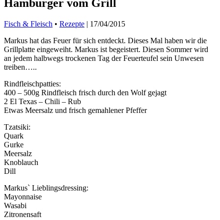
Hamburger vom Grill
Fisch & Fleisch
•
Rezepte
|
17/04/2015
Markus hat das Feuer für sich entdeckt. Dieses Mal haben wir die
Grillplatte eingeweiht. Markus ist begeistert. Diesen Sommer wird
an jedem halbwegs trockenen Tag der Feuerteufel sein Unwesen
treiben…..
Rindfleischpatties:
400 – 500g Rindfleisch frisch durch den Wolf gejagt
2 El Texas – Chili – Rub
Etwas Meersalz und frisch gemahlener Pfeffer
Tzatsiki:
Quark
Gurke
Meersalz
Knoblauch
Dill
Markus` Lieblingsdressing:
Mayonnaise
Wasabi
Zitronensaft