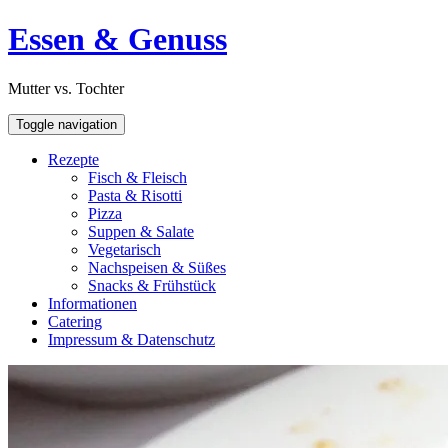
Skip
Open
Essen & Genuss
to
Sidebar
content
Mutter vs. Tochter
Toggle navigation
Rezepte
Fisch & Fleisch
Pasta & Risotti
Pizza
Suppen & Salate
Vegetarisch
Nachspeisen & Süßes
Snacks & Frühstück
Informationen
Catering
Impressum & Datenschutz