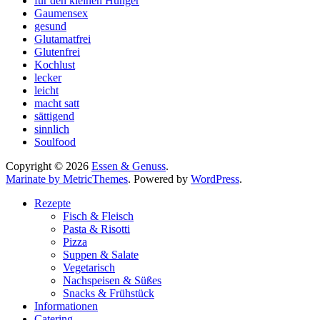
für den kleinen Hunger
Gaumensex
gesund
Glutamatfrei
Glutenfrei
Kochlust
lecker
leicht
macht satt
sättigend
sinnlich
Soulfood
Copyright © 2026
Essen & Genuss
.
Marinate by MetricThemes
. Powered by
WordPress
.
Rezepte
Fisch & Fleisch
Pasta & Risotti
Pizza
Suppen & Salate
Vegetarisch
Nachspeisen & Süßes
Snacks & Frühstück
Informationen
Catering