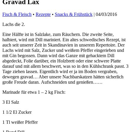
Gravad Lax
Fisch & Fleisch
•
Rezepte
•
Snacks & Frühstück
|
04/03/2016
Lachs die 2.
Eine Hälfte ist in Salzlake, zum Räuchern. Die zweite Seite,
halbiert, wird mit Dill mariniert. Ein altes schwedisches Rezept, ist
auch seit unserer Zeit in Skandinavien in unserem Repertoire. Der
Lachs wird mit Salz, Zucker und weißem Pfeffer eingerieben und
mit Gin begossen. Dann wird das Ganze mit gehacktem Dill
abgedeckt, Folie darüber, ein Holzbrett oder eine schwere Platte
darauf und mit allem beschwert, was so in den Kühlschrank passt. 3
Tage ziehen lassen. Eigentlich wird er ja im Boden vergraben,
dewegen gravad… Aber unsere Nachbarskatzen hätten sicherlich
große Freude daran. Aufschneiden und genießen……
Marinade für etwa 1 – 2 kg Fisch:
3 El Salz
1 1/2 El Zucker
1 Tl weißer Pfeffer