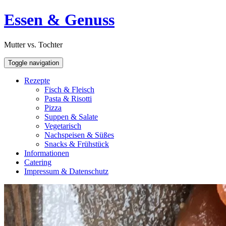
Skip
Open
Essen & Genuss
to
Sidebar
content
Mutter vs. Tochter
Toggle navigation
Rezepte
Fisch & Fleisch
Pasta & Risotti
Pizza
Suppen & Salate
Vegetarisch
Nachspeisen & Süßes
Snacks & Frühstück
Informationen
Catering
Impressum & Datenschutz