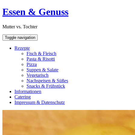
Skip
Open
Essen & Genuss
to
Sidebar
content
Mutter vs. Tochter
Toggle navigation
Rezepte
Fisch & Fleisch
Pasta & Risotti
Pizza
Suppen & Salate
Vegetarisch
Nachspeisen & Süßes
Snacks & Frühstück
Informationen
Catering
Impressum & Datenschutz