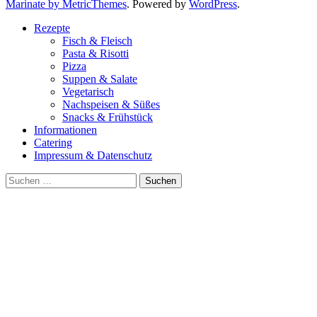
Marinate by MetricThemes
. Powered by
WordPress
.
Rezepte
Fisch & Fleisch
Pasta & Risotti
Pizza
Suppen & Salate
Vegetarisch
Nachspeisen & Süßes
Snacks & Frühstück
Informationen
Catering
Impressum & Datenschutz
Suche
nach: