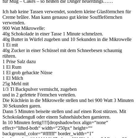
für Mug – Cakes – so heißen die Dinger neuerdings……
Ich hab keine Tassen verwendet, sondern kleine Glasförmchen für
Creme brûlee. Man kann genauso gut kleine Souffleförmchen
verwenden.
900 Watt Mikrowelle:
40g Schokolade in einer Tasse 1 Minute schmelzen.
40g Butter in Würfel zugeben und 10 Sekunden in die Mikrowelle
1 Ei mit
40g Zucker in einer Schüssel mit dem Schneebesen schaumig
rühren.
1 Prise Salz dazu
1 El Rum
1 El grob gehackte Nüsse
1 El Milch
25g Mehl mit
1/3 Tl Backpulver vermischt, zugeben
und in 2 gefettete Förmchen verteilen.
Die Küchlein in die Mikrowelle stellen und bei 900 Watt 3 Minuten
30 Sekunden garen.
Dann 5 Minuten beiseite stellen und auf einen Rost stürzen. Mit
Schokoladenguß oder einem Sahnehäubchen garnieren.
In 10 Minuten fertig!!!![dropshadowbox align=“none“
effect=“lifted-both“ width=“250px“ height=““
background_color=“#ffffff“ border_width=“1″