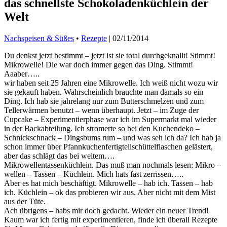
das schnellste Schokoladenküchlein der
Welt
Nachspeisen & Süßes
•
Rezepte
|
02/11/2014
Du denkst jetzt bestimmt – jetzt ist sie total durchgeknallt! Stimmt!
Mikrowelle! Die war doch immer gegen das Ding. Stimmt!
Aaaber…..
wir haben seit 25 Jahren eine Mikrowelle. Ich weiß nicht wozu wir
sie gekauft haben. Wahrscheinlich brauchte man damals so ein
Ding. Ich hab sie jahrelang nur zum Butterschmelzen und zum
Tellerwärmen benutzt – wenn überhaupt. Jetzt – im Zuge der
Cupcake – Experimentierphase war ich im Supermarkt mal wieder
in der Backabteilung. Ich stromerte so bei den Kuchendeko –
Schnickschnack – Dingsbums rum – und was seh ich da? Ich hab ja
schon immer über Pfannkuchenfertigteilschüttelflaschen gelästert,
aber das schlägt das bei weitem….
Mikrowellentassenküchlein. Das muß man nochmals lesen: Mikro –
wellen – Tassen – Küchlein. Mich hats fast zerrissen…..
Aber es hat mich beschäftigt. Mikrowelle – hab ich. Tassen – hab
ich. Küchlein – ok das probieren wir aus. Aber nicht mit dem Mist
aus der Tüte.
Ach übrigens – habs mir doch gedacht. Wieder ein neuer Trend!
Kaum war ich fertig mit experimentieren, finde ich überall Rezepte