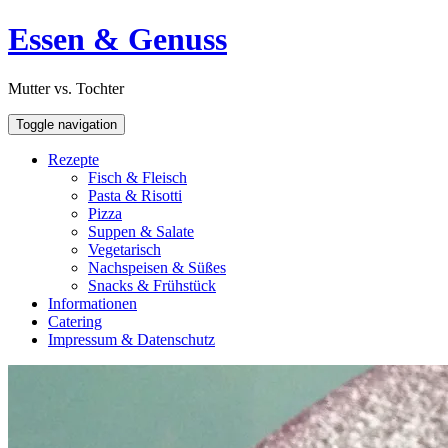
Skip
Open
Essen & Genuss
to
Sidebar
content
Mutter vs. Tochter
Toggle navigation
Rezepte
Fisch & Fleisch
Pasta & Risotti
Pizza
Suppen & Salate
Vegetarisch
Nachspeisen & Süßes
Snacks & Frühstück
Informationen
Catering
Impressum & Datenschutz