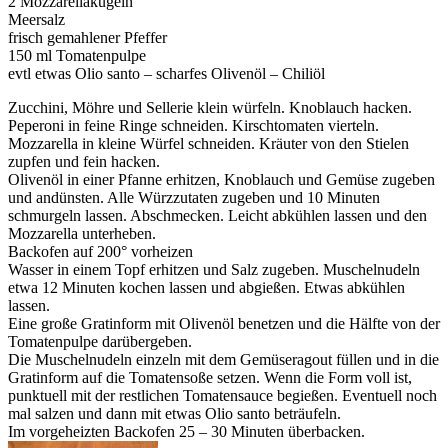
2 Mozzarellakugeln
Meersalz
frisch gemahlener Pfeffer
150 ml Tomatenpulpe
evtl etwas Olio santo – scharfes Olivenöl – Chiliöl
Zucchini, Möhre und Sellerie klein würfeln. Knoblauch hacken.
Peperoni in feine Ringe schneiden. Kirschtomaten vierteln.
Mozzarella in kleine Würfel schneiden. Kräuter von den Stielen
zupfen und fein hacken.
Olivenöl in einer Pfanne erhitzen, Knoblauch und Gemüse zugeben
und andünsten. Alle Würzzutaten zugeben und 10 Minuten
schmurgeln lassen. Abschmecken. Leicht abkühlen lassen und den
Mozzarella unterheben.
Backofen auf 200° vorheizen
Wasser in einem Topf erhitzen und Salz zugeben. Muschelnudeln
etwa 12 Minuten kochen lassen und abgießen. Etwas abkühlen
lassen.
Eine große Gratinform mit Olivenöl benetzen und die Hälfte von der
Tomatenpulpe darübergeben.
Die Muschelnudeln einzeln mit dem Gemüseragout füllen und in die
Gratinform auf die Tomatensoße setzen. Wenn die Form voll ist,
punktuell mit der restlichen Tomatensauce begießen. Eventuell noch
mal salzen und dann mit etwas Olio santo beträufeln.
Im vorgeheizten Backofen 25 – 30 Minuten überbacken.