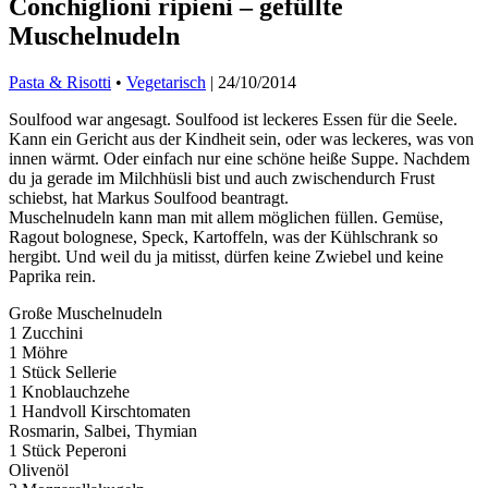
Conchiglioni ripieni – gefüllte
Muschelnudeln
Pasta & Risotti
•
Vegetarisch
|
24/10/2014
Soulfood war angesagt. Soulfood ist leckeres Essen für die Seele.
Kann ein Gericht aus der Kindheit sein, oder was leckeres, was von
innen wärmt. Oder einfach nur eine schöne heiße Suppe. Nachdem
du ja gerade im Milchhüsli bist und auch zwischendurch Frust
schiebst, hat Markus Soulfood beantragt.
Muschelnudeln kann man mit allem möglichen füllen. Gemüse,
Ragout bolognese, Speck, Kartoffeln, was der Kühlschrank so
hergibt. Und weil du ja mitisst, dürfen keine Zwiebel und keine
Paprika rein.
Große Muschelnudeln
1 Zucchini
1 Möhre
1 Stück Sellerie
1 Knoblauchzehe
1 Handvoll Kirschtomaten
Rosmarin, Salbei, Thymian
1 Stück Peperoni
Olivenöl