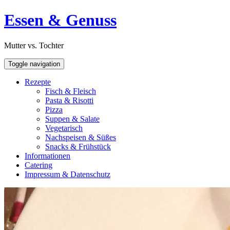
Skip
Open
Essen & Genuss
to
Sidebar
content
Mutter vs. Tochter
Toggle navigation
Rezepte
Fisch & Fleisch
Pasta & Risotti
Pizza
Suppen & Salate
Vegetarisch
Nachspeisen & Süßes
Snacks & Frühstück
Informationen
Catering
Impressum & Datenschutz