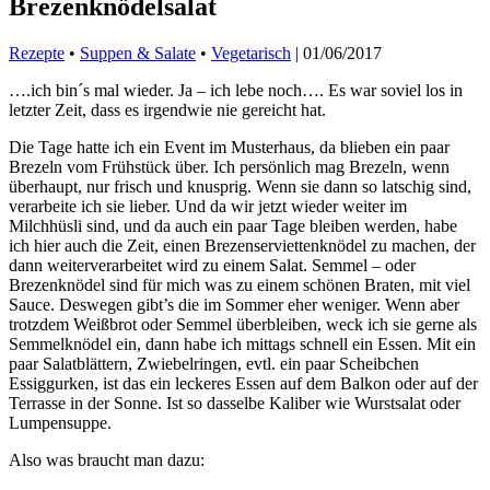
Brezenknödelsalat
Rezepte
•
Suppen & Salate
•
Vegetarisch
|
01/06/2017
….ich bin´s mal wieder. Ja – ich lebe noch…. Es war soviel los in
letzter Zeit, dass es irgendwie nie gereicht hat.
Die Tage hatte ich ein Event im Musterhaus, da blieben ein paar
Brezeln vom Frühstück über. Ich persönlich mag Brezeln, wenn
überhaupt, nur frisch und knusprig. Wenn sie dann so latschig sind,
verarbeite ich sie lieber. Und da wir jetzt wieder weiter im
Milchhüsli sind, und da auch ein paar Tage bleiben werden, habe
ich hier auch die Zeit, einen Brezenserviettenknödel zu machen, der
dann weiterverarbeitet wird zu einem Salat. Semmel – oder
Brezenknödel sind für mich was zu einem schönen Braten, mit viel
Sauce. Deswegen gibt’s die im Sommer eher weniger. Wenn aber
trotzdem Weißbrot oder Semmel überbleiben, weck ich sie gerne als
Semmelknödel ein, dann habe ich mittags schnell ein Essen. Mit ein
paar Salatblättern, Zwiebelringen, evtl. ein paar Scheibchen
Essiggurken, ist das ein leckeres Essen auf dem Balkon oder auf der
Terrasse in der Sonne. Ist so dasselbe Kaliber wie Wurstsalat oder
Lumpensuppe.
Also was braucht man dazu: