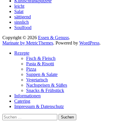
Kühlschrankputzete
leicht
Salat
sättigend
sinnlich
Soulfood
Copyright © 2026
Essen & Genuss
.
Marinate by MetricThemes
. Powered by
WordPress
.
Rezepte
Fisch & Fleisch
Pasta & Risotti
Pizza
Suppen & Salate
Vegetarisch
Nachspeisen & Süßes
Snacks & Frühstück
Informationen
Catering
Impressum & Datenschutz
Suche
nach: