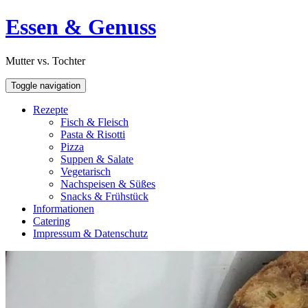
Skip
Open
Essen & Genuss
to
Sidebar
content
Mutter vs. Tochter
Toggle navigation
Rezepte
Fisch & Fleisch
Pasta & Risotti
Pizza
Suppen & Salate
Vegetarisch
Nachspeisen & Süßes
Snacks & Frühstück
Informationen
Catering
Impressum & Datenschutz