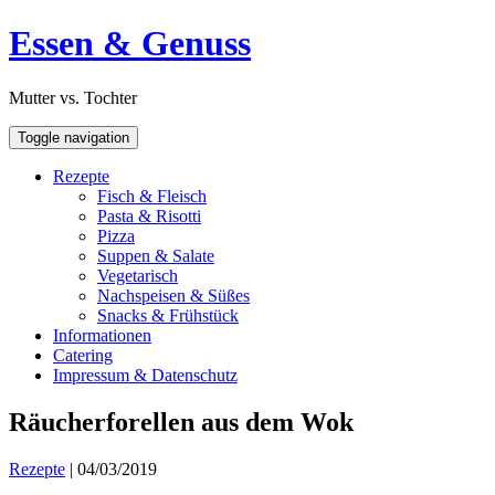
Skip
Open
Essen & Genuss
to
Sidebar
content
Mutter vs. Tochter
Toggle navigation
Rezepte
Fisch & Fleisch
Pasta & Risotti
Pizza
Suppen & Salate
Vegetarisch
Nachspeisen & Süßes
Snacks & Frühstück
Informationen
Catering
Impressum & Datenschutz
Räucherforellen aus dem Wok
Rezepte
|
04/03/2019